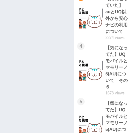
ていた】
auとUQ以
外から安心
ナビの利用
について
2274 views
4
【気になっ
てた】UQ
モバイルと
マモリーノ
5(AU)につ
いて その
６
1678 views
5
【気になっ
てた】UQ
モバイルと
マモリーノ
5(AU)につ