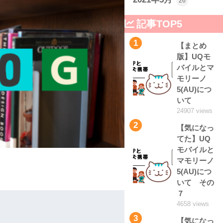
26
記事TOP5
1
【まとめ
版】UQモ
バイルとマ
モリーノ
5(AU)につ
いて
24907 views
2
【気になっ
てた】UQ
モバイルと
マモリーノ
5(AU)につ
いて その
７
4658 views
3
【気になっ